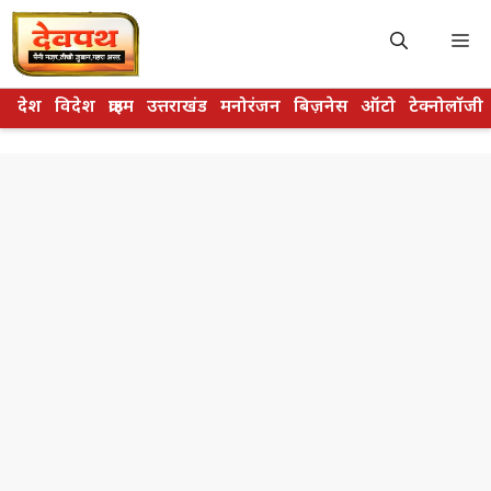
Skip
to
M
content
देश
विदेश
क्राइम
उत्तराखंड
मनोरंजन
बिज़नेस
ऑटो
टेक्नोलॉजी