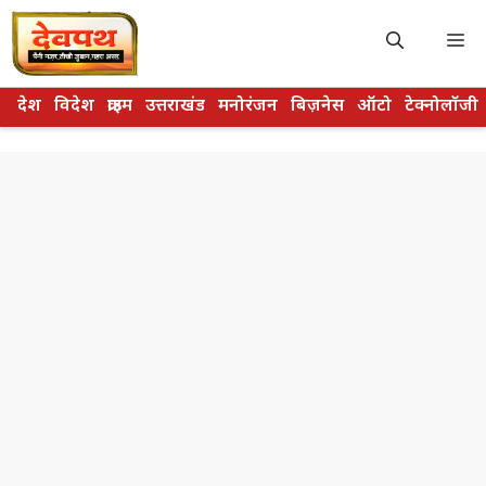
Skip
to
M
content
देश
विदेश
क्राइम
उत्तराखंड
मनोरंजन
बिज़नेस
ऑटो
टेक्नोलॉजी