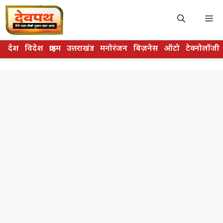
Skip
to
M
content
देश
विदेश
क्राइम
उत्तराखंड
मनोरंजन
बिज़नेस
ऑटो
टेक्नोलॉजी