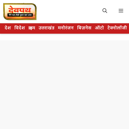
Skip
to
M
content
देश
विदेश
क्राइम
उत्तराखंड
मनोरंजन
बिज़नेस
ऑटो
टेक्नोलॉजी