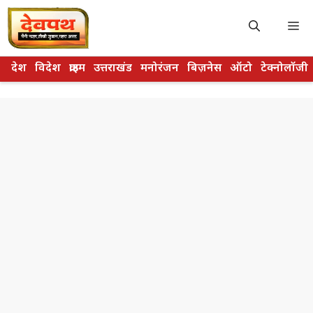
Skip
to
M
content
देश
विदेश
क्राइम
उत्तराखंड
मनोरंजन
बिज़नेस
ऑटो
टेक्नोलॉजी