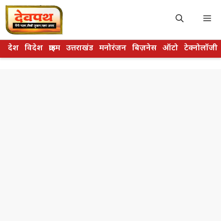
Skip
to
M
content
देश
विदेश
क्राइम
उत्तराखंड
मनोरंजन
बिज़नेस
ऑटो
टेक्नोलॉजी