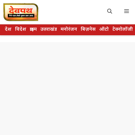
Skip
to
M
content
देश
विदेश
क्राइम
उत्तराखंड
मनोरंजन
बिज़नेस
ऑटो
टेक्नोलॉजी