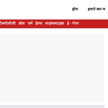
होम
हमारे बारें में
टेक्नोलॉजी
खेल
धर्म
हेल्थ
लाइफस्टाइल
ई - पेपर