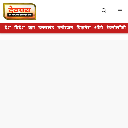
Skip
to
M
content
देश
विदेश
क्राइम
उत्तराखंड
मनोरंजन
बिज़नेस
ऑटो
टेक्नोलॉजी