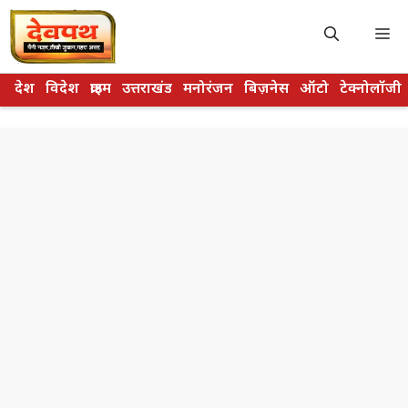
Skip
to
M
content
देश
विदेश
क्राइम
उत्तराखंड
मनोरंजन
बिज़नेस
ऑटो
टेक्नोलॉजी