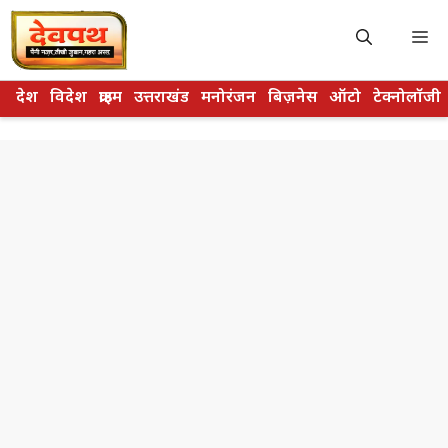
Skip
to
M
content
देश
विदेश
क्राइम
उत्तराखंड
मनोरंजन
बिज़नेस
ऑटो
टेक्नोलॉजी