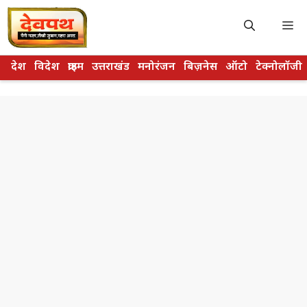
Skip
to
M
content
देश
विदेश
क्राइम
उत्तराखंड
मनोरंजन
बिज़नेस
ऑटो
टेक्नोलॉजी