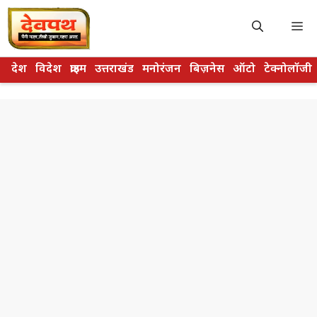
Skip
to
M
content
देश
विदेश
क्राइम
उत्तराखंड
मनोरंजन
बिज़नेस
ऑटो
टेक्नोलॉजी