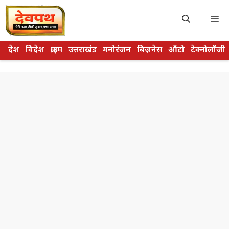
Skip
to
M
content
देश
विदेश
क्राइम
उत्तराखंड
मनोरंजन
बिज़नेस
ऑटो
टेक्नोलॉजी