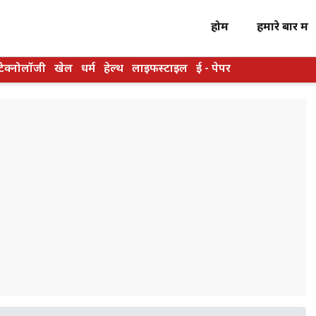
होम
हमारे बारें में
टेक्नोलॉजी
खेल
धर्म
हेल्थ
लाइफस्टाइल
ई - पेपर