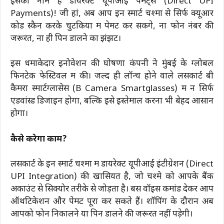
इसका नाम है डायरेक्ट यूपीआई पेमेंट्स (Direct UPI
Payments)! जी हां, अब आप इन स्मार्ट चश्मों से सिर्फ क्यूआर
कोड स्कैन करके चुटकियों में पेमेंट कर सकेंगे, ना फोन नंबर की
जरूरत, ना ही पिन डालने का झंझट।
इस धमाकेदार इनोवेशन की घोषणा कंपनी ने मुंबई के ग्लोबल
फिनटेक फेस्टिवल में की। जल्द ही लॉन्च होने वाले लेंसकार्ट बी
कैमरा स्मार्टग्लासेस (B Camera Smartglasses) में न सिर्फ
एडवांस्ड डिजाइन होगा, बल्कि इसे इस्तेमाल करना भी बेहद आसान
होगा।
कैसे करेगा काम?
लेंसकार्ट के इन स्मार्ट चश्मों में डायरेक्ट यूपीआई इंटीग्रेशन (Direct
UPI Integration) की खासियत है, जो चश्मे को आपके बैंक
अकाउंट से सिक्योर तरीके से जोड़ता है। बस वॉइस कमांड देकर आप
ऑथेंटिकेशन और पेमेंट पूरा कर सकते हैं। शॉपिंग के दौरान अब
आपको फोन निकालने या पिन डालने की जरूरत नहीं पड़ेगी।