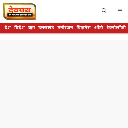
Skip
to
M
content
देश
विदेश
क्राइम
उत्तराखंड
मनोरंजन
बिज़नेस
ऑटो
टेक्नोलॉजी