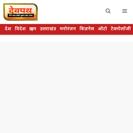
Skip
to
M
content
देश
विदेश
क्राइम
उत्तराखंड
मनोरंजन
बिज़नेस
ऑटो
टेक्नोलॉजी