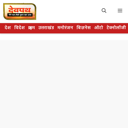
Skip
to
M
content
देश
विदेश
क्राइम
उत्तराखंड
मनोरंजन
बिज़नेस
ऑटो
टेक्नोलॉजी