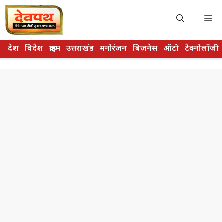
Skip
to
M
content
देश
विदेश
क्राइम
उत्तराखंड
मनोरंजन
बिज़नेस
ऑटो
टेक्नोलॉजी