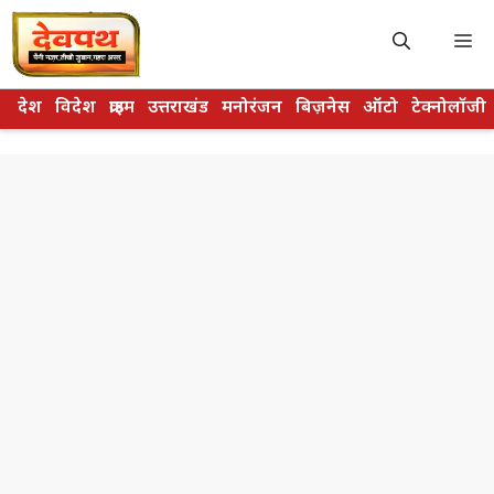
Skip
to
M
content
देश
विदेश
क्राइम
उत्तराखंड
मनोरंजन
बिज़नेस
ऑटो
टेक्नोलॉजी