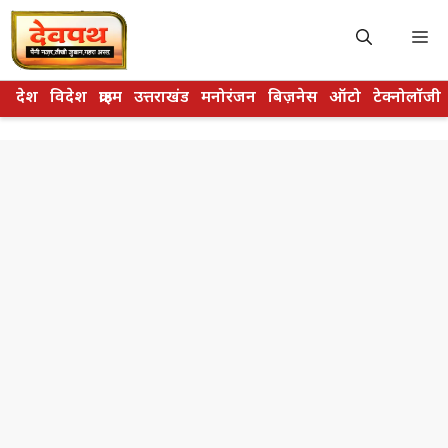
Skip
to
M
content
देश
विदेश
क्राइम
उत्तराखंड
मनोरंजन
बिज़नेस
ऑटो
टेक्नोलॉजी