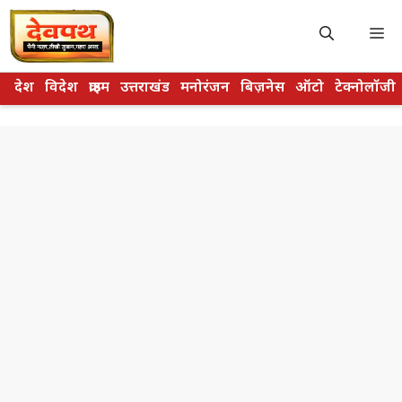
Skip
to
M
content
देश
विदेश
क्राइम
उत्तराखंड
मनोरंजन
बिज़नेस
ऑटो
टेक्नोलॉजी