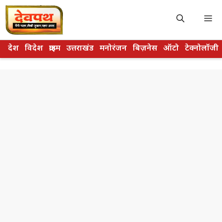
Skip
to
M
content
देश
विदेश
क्राइम
उत्तराखंड
मनोरंजन
बिज़नेस
ऑटो
टेक्नोलॉजी