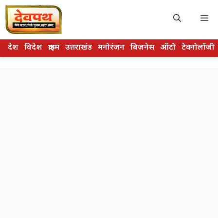
Skip
to
M
content
देश
विदेश
क्राइम
उत्तराखंड
मनोरंजन
बिज़नेस
ऑटो
टेक्नोलॉजी