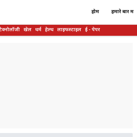
होम
हमारे बारें में
टेक्नोलॉजी
खेल
धर्म
हेल्थ
लाइफस्टाइल
ई - पेपर