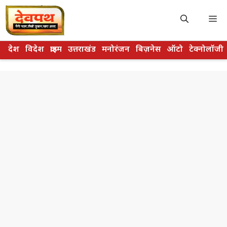
Skip
to
M
content
देश
विदेश
क्राइम
उत्तराखंड
मनोरंजन
बिज़नेस
ऑटो
टेक्नोलॉजी