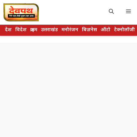
Skip
to
M
content
देश
विदेश
क्राइम
उत्तराखंड
मनोरंजन
बिज़नेस
ऑटो
टेक्नोलॉजी