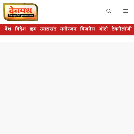
Skip
to
M
content
देश
विदेश
क्राइम
उत्तराखंड
मनोरंजन
बिज़नेस
ऑटो
टेक्नोलॉजी