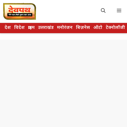
Skip
to
M
content
देश
विदेश
क्राइम
उत्तराखंड
मनोरंजन
बिज़नेस
ऑटो
टेक्नोलॉजी