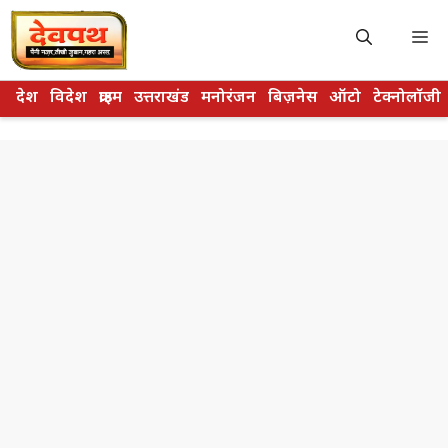
Skip
to
M
content
देश
विदेश
क्राइम
उत्तराखंड
मनोरंजन
बिज़नेस
ऑटो
टेक्नोलॉजी