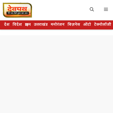
Skip
to
M
content
देश
विदेश
क्राइम
उत्तराखंड
मनोरंजन
बिज़नेस
ऑटो
टेक्नोलॉजी