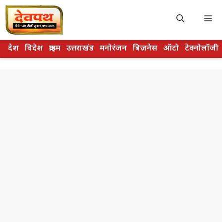
Skip
to
M
content
देश
विदेश
क्राइम
उत्तराखंड
मनोरंजन
बिज़नेस
ऑटो
टेक्नोलॉजी