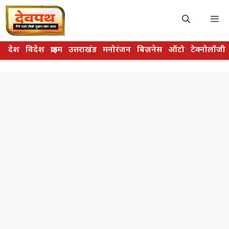
Skip
to
M
content
देश
विदेश
क्राइम
उत्तराखंड
मनोरंजन
बिज़नेस
ऑटो
टेक्नोलॉजी