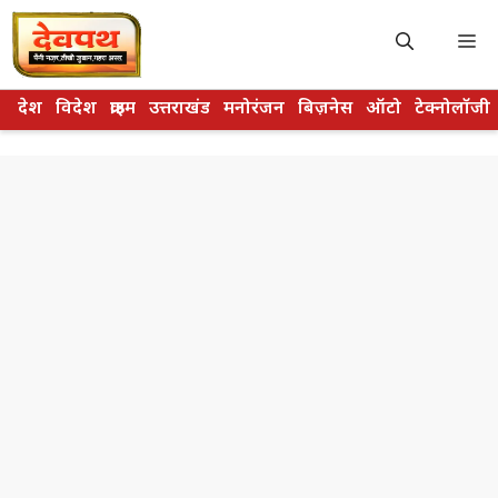
Skip
to
M
content
देश
विदेश
क्राइम
उत्तराखंड
मनोरंजन
बिज़नेस
ऑटो
टेक्नोलॉजी