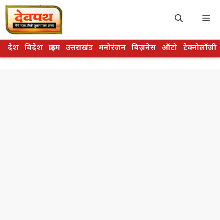
Skip
to
M
content
देश
विदेश
क्राइम
उत्तराखंड
मनोरंजन
बिज़नेस
ऑटो
टेक्नोलॉजी