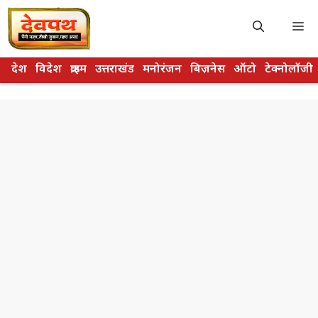
Skip
to
M
content
देश
विदेश
क्राइम
उत्तराखंड
मनोरंजन
बिज़नेस
ऑटो
टेक्नोलॉजी