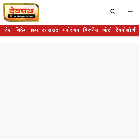
Skip
to
M
content
देश
विदेश
क्राइम
उत्तराखंड
मनोरंजन
बिज़नेस
ऑटो
टेक्नोलॉजी