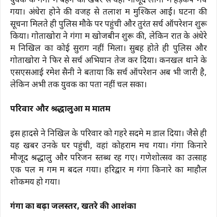
युवक के गंगा में बहने की खबर से वहां मौजूद लोगों में हड़कंप मच
गया। अंधेरा होने की वजह से तलाश में मुश्किलें आईं। घटना की
सूचना मिलते ही पुलिस मौके पर पहुंची और तुरंत सर्च ऑपरेशन शुरू
किया। गोताखोरों ने गंगा में खोजबीन शुरू की, लेकिन रात के अंधेरे
में निखिल का कोई सुराग नहीं मिला। सुबह होते ही पुलिस और
गोताखोरों ने फिर से सर्च अभियान तेज कर दिया। कनखल थाने के
एसएसआई रमेश सैनी ने बताया कि सर्च ऑपरेशन अब भी जारी है,
लेकिन अभी तक युवक का पता नहीं चल सका।
परिवार और श्रद्धालुओं में मातम
इस हादसे ने निखिल के परिवार को गहरे सदमे में डाल दिया। जैसे ही
यह खबर उनके घर पहुंची, वहां कोहराम मच गया। गंगा किनारे
मौजूद श्रद्धालु और परिजन स्तब्ध रह गए। गणेशोत्सव का उत्साह
एक पल में गम में बदल गया। हरिद्वार में गंगा किनारे का माहौल
शोकमय हो गया।
गंगा का बढ़ा जलस्तर, खतरे की आशंका