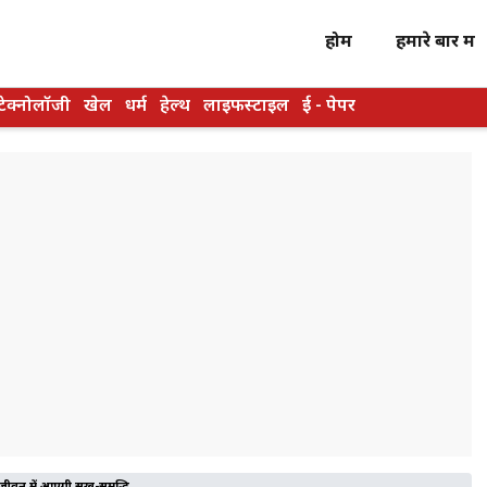
होम
हमारे बारें में
टेक्नोलॉजी
खेल
धर्म
हेल्थ
लाइफस्टाइल
ई - पेपर