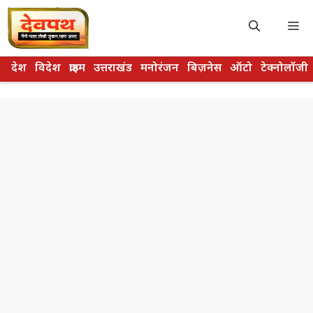
Skip
to
M
content
देश
विदेश
क्राइम
उत्तराखंड
मनोरंजन
बिज़नेस
ऑटो
टेक्नोलॉजी