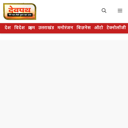
Skip
to
M
content
देश
विदेश
क्राइम
उत्तराखंड
मनोरंजन
बिज़नेस
ऑटो
टेक्नोलॉजी