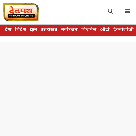
Skip
to
M
content
देश
विदेश
क्राइम
उत्तराखंड
मनोरंजन
बिज़नेस
ऑटो
टेक्नोलॉजी