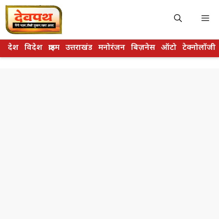
Skip
to
M
content
देश
विदेश
क्राइम
उत्तराखंड
मनोरंजन
बिज़नेस
ऑटो
टेक्नोलॉजी