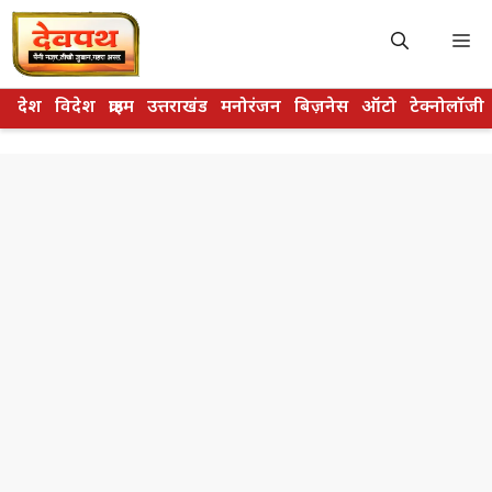
Skip
to
M
content
देश
विदेश
क्राइम
उत्तराखंड
मनोरंजन
बिज़नेस
ऑटो
टेक्नोलॉजी