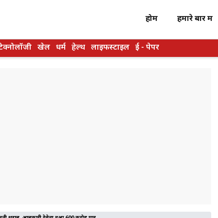
होम
हमारे बारें में
टेक्नोलॉजी
खेल
धर्म
हेल्थ
लाइफस्टाइल
ई - पेपर