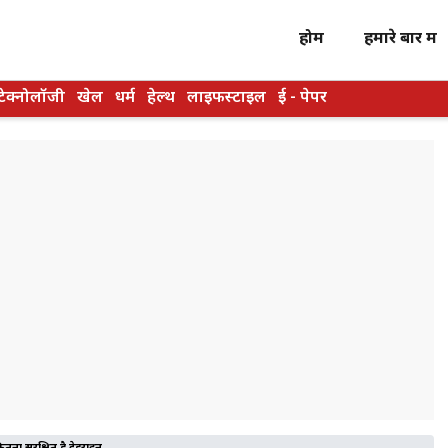
होम
हमारे बारें में
टेक्नोलॉजी
खेल
धर्म
हेल्थ
लाइफस्टाइल
ई - पेपर