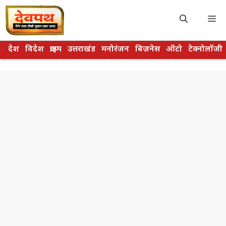
Skip
to
M
content
देश
विदेश
क्राइम
उत्तराखंड
मनोरंजन
बिज़नेस
ऑटो
टेक्नोलॉजी