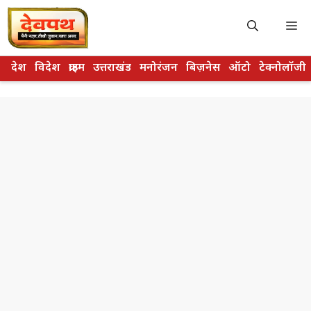
Skip
to
M
content
देश
विदेश
क्राइम
उत्तराखंड
मनोरंजन
बिज़नेस
ऑटो
टेक्नोलॉजी