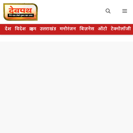
Skip
to
M
content
देश
विदेश
क्राइम
उत्तराखंड
मनोरंजन
बिज़नेस
ऑटो
टेक्नोलॉजी