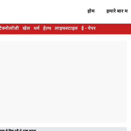
होम
हमारे बारें में
टेक्नोलॉजी
खेल
धर्म
हेल्थ
लाइफस्टाइल
ई - पेपर