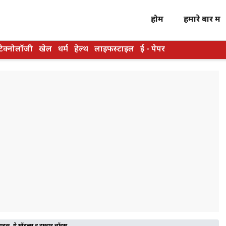
होम
हमारे बारें में
टेक्नोलॉजी
खेल
धर्म
हेल्थ
लाइफस्टाइल
ई - पेपर